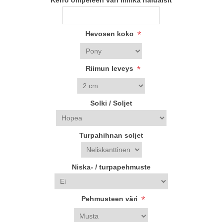
Kerro ompeleen väri minkä haluaisit
*
Hevosen koko
*
Riimun leveys
Solki / Soljet
Turpahihnan soljet
Niska- / turpapehmuste
*
Pehmusteen väri